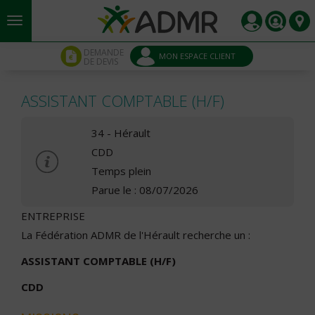
Aller au contenu principal
Panneau de gestion des cookies
DEMANDE
MON ESPACE CLIENT
DE DEVIS
ASSISTANT COMPTABLE (H/F)
34 - Hérault
CDD
Temps plein
Parue le : 08/07/2026
ENTREPRISE
La Fédération ADMR de l'Hérault recherche un :
ASSISTANT COMPTABLE (H/F)
CDD