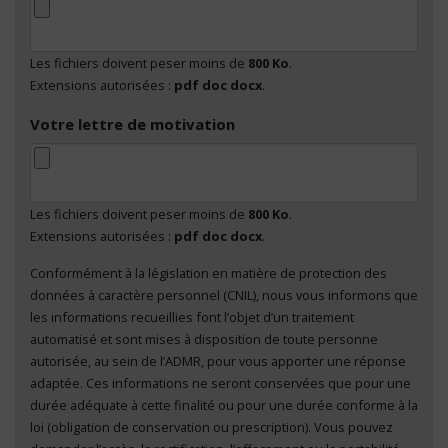
Les fichiers doivent peser moins de
800 Ko
.
Extensions autorisées :
pdf doc docx
.
Votre lettre de motivation
Les fichiers doivent peser moins de
800 Ko
.
Extensions autorisées :
pdf doc docx
.
Conformément à la législation en matière de protection des
En cliquant sur "Envoyer", je consens au traitement
données à caractère personnel (CNIL), nous vous informons que
de mes données à caractère personnel
*
les informations recueillies font l’objet d’un traitement
automatisé et sont mises à disposition de toute personne
autorisée, au sein de l’ADMR, pour vous apporter une réponse
adaptée. Ces informations ne seront conservées que pour une
durée adéquate à cette finalité ou pour une durée conforme à la
loi (obligation de conservation ou prescription). Vous pouvez