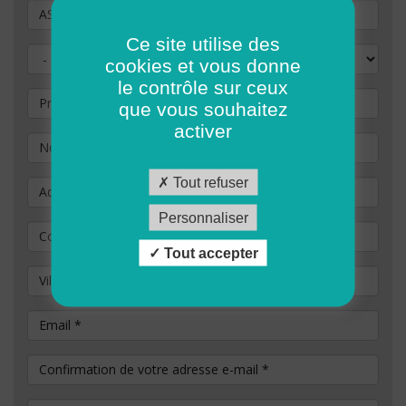
Vous souhaitez postuler au poste de
Ce site utilise des
Civilité
cookies et vous donne
le contrôle sur ceux
Prénom
que vous souhaitez
activer
Nom
*
Tout refuser
Adresse
Personnaliser
Code Postal
*
Tout accepter
Ville / commune
Email
*
Confirmation de votre adresse e-mail
*