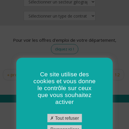
Pour voir les offres d'emploi de votre département,
cliquez ici !
Ce site utilise des
« premier
‹ précédent
…
10
11
12
Pages
cookies et vous donne
13
14
15
16
17
18
le contrôle sur ceux
que vous souhaitez
activer
Qui sommes nous
Tout refuser
Académie ADMR