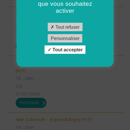
que vous souhaitez
activer
Aide-soignant/Aide-soignante à domicile (H/F)
18 - Cher
Tout refuser
CDI
27/07/2026
Personnaliser
POSTULER
Tout accepter
Aide à domicile - Nérondes/Sancoins/La Guerche
(H/F)
18 - Cher
CDI
27/07/2026
POSTULER
Aide à domicile - Argent/Aubigny (H/F)
18 - Cher