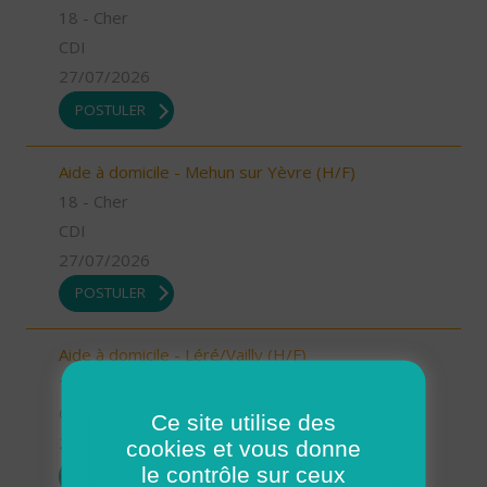
18 - Cher
CDI
27/07/2026
POSTULER
Aide à domicile - Mehun sur Yèvre (H/F)
18 - Cher
CDI
27/07/2026
POSTULER
Aide à domicile - Léré/Vailly (H/F)
18 - Cher
CDI
Ce site utilise des
27/07/2026
cookies et vous donne
le contrôle sur ceux
POSTULER