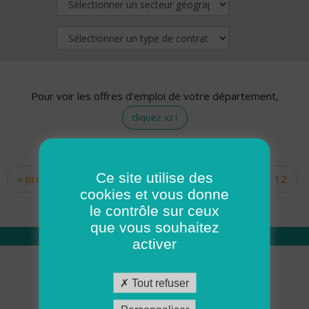
Pour voir les offres d'emploi de votre département,
cliquez ici !
Ce site utilise des
« premier
‹ précédent
…
10
11
12
Pages
cookies et vous donne
13
14
15
16
17
18
le contrôle sur ceux
que vous souhaitez
activer
Qui sommes nous
Tout refuser
Académie ADMR