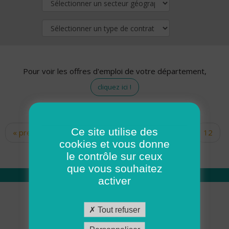
Pour voir les offres d'emploi de votre département,
cliquez ici !
Ce site utilise des
« premier
‹ précédent
…
10
11
12
Pages
cookies et vous donne
13
14
15
16
17
18
le contrôle sur ceux
que vous souhaitez
activer
Qui sommes nous
Tout refuser
Académie ADMR