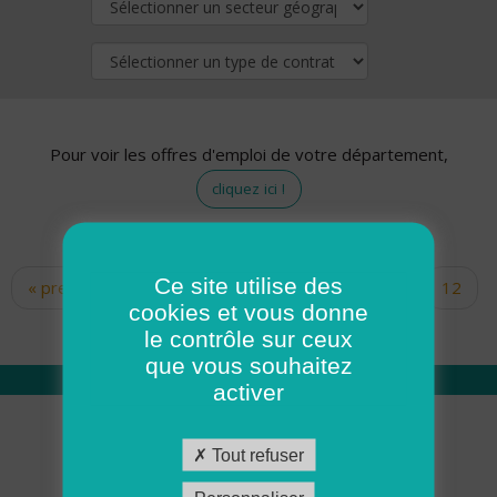
Pour voir les offres d'emploi de votre département,
cliquez ici !
Ce site utilise des
« premier
‹ précédent
…
10
11
12
Pages
cookies et vous donne
13
14
15
16
17
18
le contrôle sur ceux
que vous souhaitez
activer
Qui sommes nous
Tout refuser
Académie ADMR