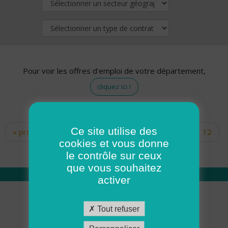
Pour voir les offres d'emploi de votre département,
cliquez ici !
Ce site utilise des
« premier
‹ précédent
…
10
11
12
Pages
cookies et vous donne
13
14
15
16
17
18
le contrôle sur ceux
que vous souhaitez
activer
Qui sommes nous
Tout refuser
Académie ADMR