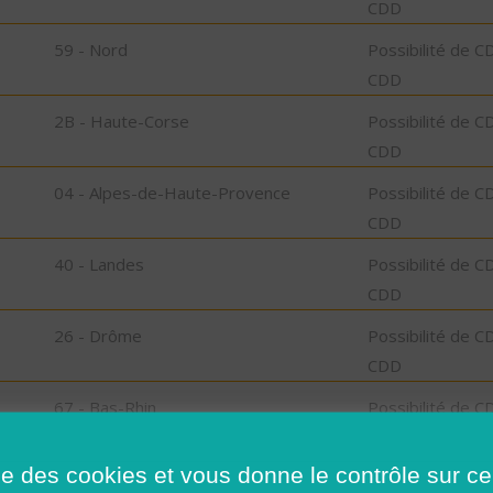
CDD
59 - Nord
Possibilité de C
CDD
2B - Haute-Corse
Possibilité de C
CDD
04 - Alpes-de-Haute-Provence
Possibilité de C
CDD
40 - Landes
Possibilité de C
CDD
26 - Drôme
Possibilité de C
CDD
67 - Bas-Rhin
Possibilité de C
CDD
ise des cookies et vous donne le contrôle sur 
49 - Maine-et-Loire
Possibilité de C