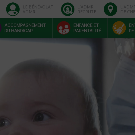
LE BÉNÉVOLAT
L'ADMR
L'ADM
ADMR
RECRUTE
DE CH
ACCOMPAGNEMENT
ENFANCE ET
EN
DU HANDICAP
PARENTALITÉ
DE