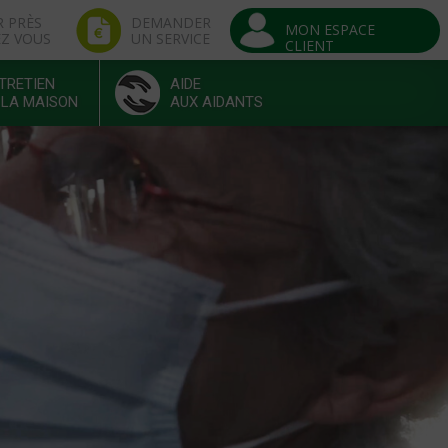
R PRÈS
DEMANDER
MON ESPACE
EZ VOUS
UN SERVICE
CLIENT
TRETIEN
AIDE
 LA MAISON
AUX AIDANTS