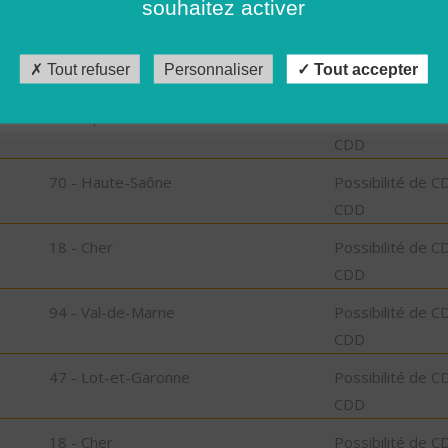
souhaitez activer
CDD
2A - Corse-du-Sud
Possibilité de C
Tout refuser
Personnaliser
Tout accepter
CDD
06 - Alpes-Maritimes
Possibilité de C
CDD
70 - Haute-Saône
Possibilité de C
CDD
18 - Cher
Possibilité de C
CDD
94 - Val-de-Marne
Possibilité de C
CDD
47 - Lot-et-Garonne
Possibilité de C
CDD
18 - Cher
Possibilité de C