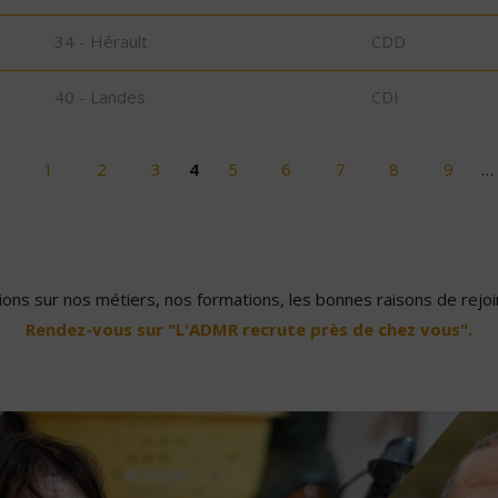
34 - Hérault
CDD
40 - Landes
CDI
1
2
3
4
5
6
7
8
9
…
ons sur nos métiers, nos formations, les bonnes raisons de rejoin
Rendez-vous sur "L'ADMR recrute près de chez vous".