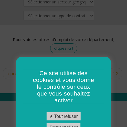
Pour voir les offres d'emploi de votre département,
cliquez ici !
Ce site utilise des
« premier
‹ précédent
…
10
11
12
Pages
cookies et vous donne
13
14
15
16
17
18
le contrôle sur ceux
que vous souhaitez
activer
Qui sommes nous
Tout refuser
Académie ADMR