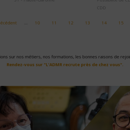
CDD
récédent
…
10
11
12
13
14
15
ons sur nos métiers, nos formations, les bonnes raisons de rejoin
Rendez-vous sur "L'ADMR recrute près de chez vous".