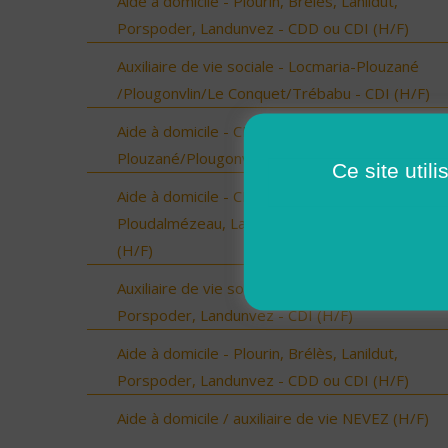
Aide à domicile - Plourin, Brélès, Lanildut,
Porspoder, Landunvez - CDD ou CDI (H/F)
Auxiliaire de vie sociale - Locmaria-Plouzané
/Plougonvlin/Le Conquet/Trébabu - CDI (H/F)
Aide à domicile - CDD Août/Septembre - Locmar
Plouzané/Plougonvelin/Le Conquet/Trébabu (H/
Ce site util
Aide à domicile - CDD Août/Septembre -
Ploudalmézeau, Lampaul-Ploudalmézeau, St Pa
(H/F)
Auxiliaire de vie sociale - Plourin, Brélès, Lanildut
Porspoder, Landunvez - CDI (H/F)
Aide à domicile - Plourin, Brélès, Lanildut,
Porspoder, Landunvez - CDD ou CDI (H/F)
Aide à domicile / auxiliaire de vie NEVEZ (H/F)