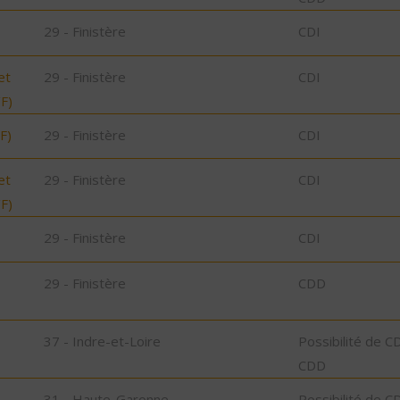
29 - Finistère
CDI
et
29 - Finistère
CDI
/F)
F)
29 - Finistère
CDI
et
29 - Finistère
CDI
/F)
29 - Finistère
CDI
29 - Finistère
CDD
37 - Indre-et-Loire
Possibilité de C
CDD
31 - Haute-Garonne
Possibilité de C