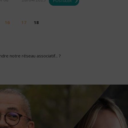
POSTULER
16
17
18
dre notre réseau associatif... ?