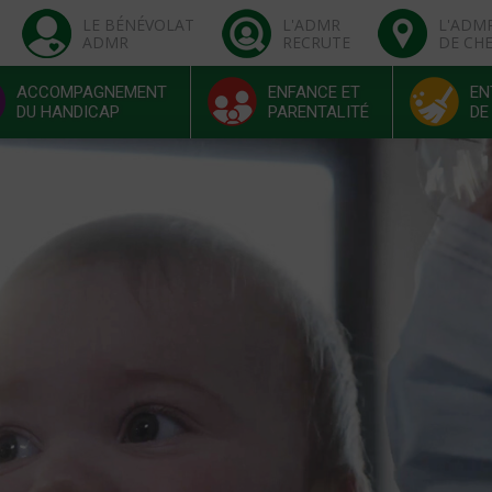
LE BÉNÉVOLAT
L'ADMR
L'ADM
ADMR
RECRUTE
DE CH
ACCOMPAGNEMENT
ENFANCE ET
EN
DU HANDICAP
PARENTALITÉ
DE