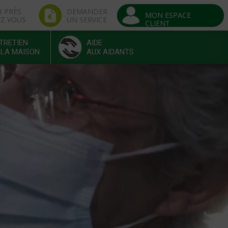
R PRÈS
DEMANDER
MON ESPACE
EZ VOUS
UN SERVICE
CLIENT
TRETIEN
AIDE
 LA MAISON
AUX AIDANTS