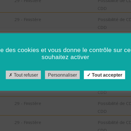
29 - Finistère
Possibilité de C
CDD
29 - Finistère
Possibilité de C
CDD
ia-
29 - Finistère
CDD
F)
ise des cookies et vous donne le contrôle sur 
souhaitez activer
29 - Finistère
CDD
bu
Tout refuser
Personnaliser
Tout accepter
,
29 - Finistère
Possibilité de C
CDD
29 - Finistère
Possibilité de C
CDD
29 - Finistère
Possibilité de C
CDD