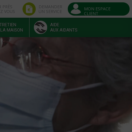
R PRÈS
DEMANDER
MON ESPACE
EZ VOUS
UN SERVICE
CLIENT
TRETIEN
AIDE
 LA MAISON
AUX AIDANTS