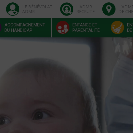
LE BÉNÉVOLAT
L'ADMR
L'ADM
ADMR
RECRUTE
DE CH
ACCOMPAGNEMENT
ENFANCE ET
EN
DU HANDICAP
PARENTALITÉ
DE