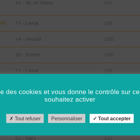
35 - Ille-et-Vilaine
CDI
/F)
15 - Cantal
CDI
34 - Hérault
CDD
26 - Drôme
CDD
15 - Cantal
CDI
34 - Hérault
CDD
ise des cookies et vous donne le contrôle sur 
souhaitez activer
34 - Hérault
CDI
Tout refuser
Personnaliser
Tout accepter
26 - Drôme
CDD
32 - Gers
CDI