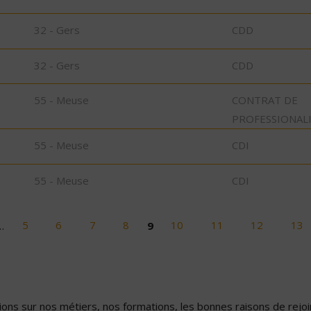
32 - Gers
CDD
32 - Gers
CDD
55 - Meuse
CONTRAT DE
PROFESSIONAL
55 - Meuse
CDI
55 - Meuse
CDI
…
5
6
7
8
9
10
11
12
13
ons sur nos métiers, nos formations, les bonnes raisons de rejoin