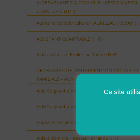
INTERVENANT.E A DOMICILE - CESSON-VERN-
CHANTEPIE (H/F)
Auxiliaire de puériculture - AURILLAC (15000) (H
ASSISTANT COMPTABLE (H/F)
Aide à domicile Etoile sur Rhône (H/F)
TECHNICIEN DE L'INTERVENTION SOCIALE ET
FAMILIALE - AURILLAC (15000) (H/F)
Aide Soignant à domicile SERIGNAN (H/F)
Ce site util
Aide Soignant à domicile SERIGNAN (H/F)
Auxiliaire de vie sociale Etoile sur Rhone (H/F)
Aide à domicile - secteur Mirande (H/F)