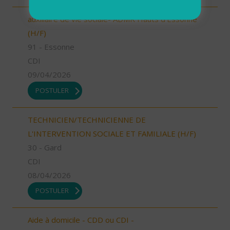
auxiliaire de vie sociale- ADMR Hauts d'Essonne
(H/F)
91 - Essonne
CDI
09/04/2026
POSTULER
TECHNICIEN/TECHNICIENNE DE
L'INTERVENTION SOCIALE ET FAMILIALE (H/F)
30 - Gard
CDI
08/04/2026
POSTULER
Aide à domicile - CDD ou CDI -