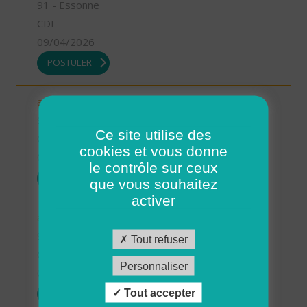
91 - Essonne
CDI
09/04/2026
POSTULER
aide soignant SSIAD Hurepoix (H/F)
91 - Essonne
Ce site utilise des
CDI
cookies et vous donne
09/04/2026
le contrôle sur ceux
POSTULER
que vous souhaitez
activer
auxiliaire de vie sociale- ADMR Papeterie (H/F)
91 - Essonne
Tout refuser
CDI
Personnaliser
09/04/2026
Tout accepter
POSTULER