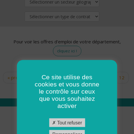
Pour voir les offres d'emploi de votre département,
cliquez ici !
Ce site utilise des
« premier
‹ précédent
…
10
11
12
Pages
cookies et vous donne
13
14
15
16
17
18
le contrôle sur ceux
que vous souhaitez
activer
Qui sommes nous
Tout refuser
Académie ADMR