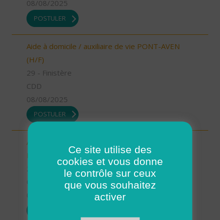
08/08/2025
POSTULER
Aide à domicile / auxiliaire de vie PONT-AVEN
(H/F)
29 - Finistère
CDD
08/08/2025
POSTULER
Aide à domicile - CDD Août/Septembre - St
Ce site utilise des
Renan (H/F)
cookies et vous donne
29 - Finistère
le contrôle sur ceux
CDD
que vous souhaitez
08/08/2025
activer
POSTULER