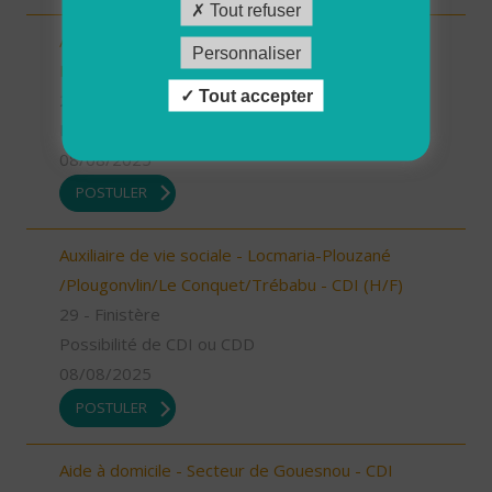
Tout refuser
Aide à domicile - Plourin, Brélès, Lanildut,
Personnaliser
Porspoder, Landunvez - CDD ou CDI (H/F)
Tout accepter
29 - Finistère
Possibilité de CDI ou CDD
08/08/2025
POSTULER
Auxiliaire de vie sociale - Locmaria-Plouzané
/Plougonvlin/Le Conquet/Trébabu - CDI (H/F)
29 - Finistère
Possibilité de CDI ou CDD
08/08/2025
POSTULER
Aide à domicile - Secteur de Gouesnou - CDI