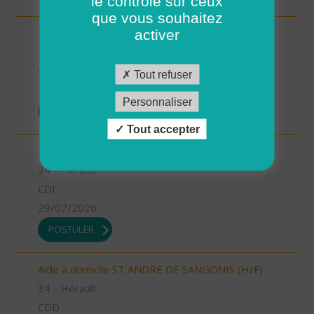
le contrôle sur ceux
que vous souhaitez
Aide à domicile LODEVE (H/F)
activer
34 - Hérault
CDD
Tout refuser
29/07/2026
Personnaliser
POSTULER
Tout accepter
Aide à domicile SOMAILS (H/F)
34 - Hérault
CDI
29/07/2026
POSTULER
Aide à domicile ST ANDRE DE SANGONIS (H/F)
34 - Hérault
CDD