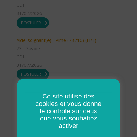
CDI
31/07/2026
POSTULER
Aide-soignant(e) - Aime (73210) (H/F)
73 - Savoie
CDI
31/07/2026
POSTULER
Auxiliaire de vie - Mimizan (H/F)
Ce site utilise des
40 - Landes
cookies et vous donne
CDI
le contrôle sur ceux
31/07/2026
que vous souhaitez
activer
POSTULER