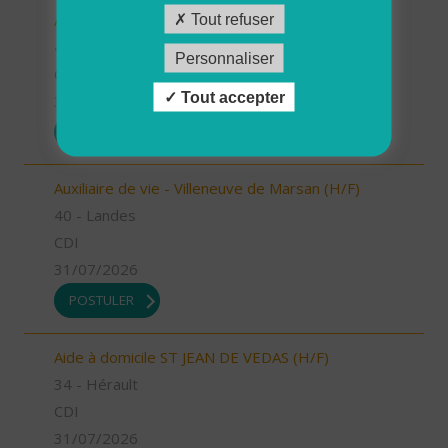
Auxiliaire de vie - Labouheyre (H/F)
Tout refuser
40 - Landes
Personnaliser
CDI
Tout accepter
31/07/2026
POSTULER
Auxiliaire de vie - Villeneuve de Marsan (H/F)
40 - Landes
CDI
31/07/2026
POSTULER
Aide à domicile ST JEAN DE VEDAS (H/F)
34 - Hérault
CDI
31/07/2026