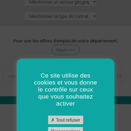
Pour voir les offres d'emploi de votre département,
cliquez ici !
Ce site utilise des
« premier
‹ précédent
…
10
11
12
Pages
cookies et vous donne
13
14
15
16
17
18
le contrôle sur ceux
que vous souhaitez
activer
Qui sommes nous
Tout refuser
Académie ADMR