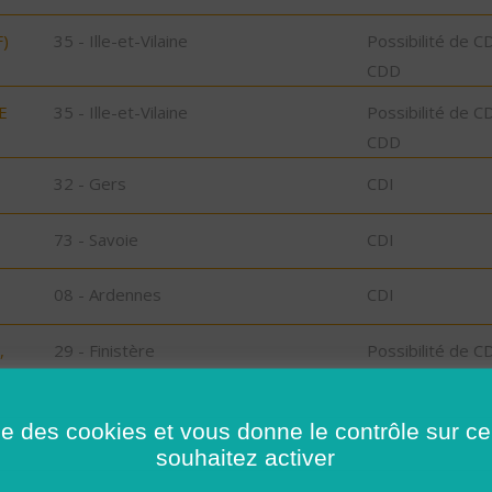
)
35 - Ille-et-Vilaine
Possibilité de C
CDD
E
35 - Ille-et-Vilaine
Possibilité de C
CDD
32 - Gers
CDI
73 - Savoie
CDI
08 - Ardennes
CDI
,
29 - Finistère
Possibilité de C
CDD
ise des cookies et vous donne le contrôle sur 
29 - Finistère
Possibilité de C
souhaitez activer
CDD