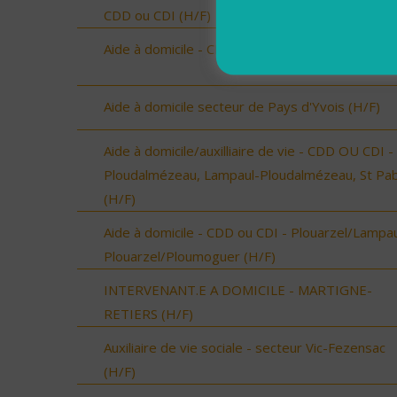
CDD ou CDI (H/F)
Aide à domicile - CDD ou CDI - St Renan (H/F)
Aide à domicile secteur de Pays d'Yvois (H/F)
Aide à domicile/auxilliaire de vie - CDD OU CDI -
Ploudalmézeau, Lampaul-Ploudalmézeau, St Pa
(H/F)
Aide à domicile - CDD ou CDI - Plouarzel/Lampau
Plouarzel/Ploumoguer (H/F)
INTERVENANT.E A DOMICILE - MARTIGNE-
RETIERS (H/F)
Auxiliaire de vie sociale - secteur Vic-Fezensac
(H/F)