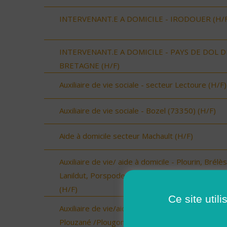
INTERVENANT.E A DOMICILE - IRODOUER (H/F
INTERVENANT.E A DOMICILE - PAYS DE DOL D
BRETAGNE (H/F)
Auxiliaire de vie sociale - secteur Lectoure (H/F)
Auxiliaire de vie sociale - Bozel (73350) (H/F)
Aide à domicile secteur Machault (H/F)
Auxiliaire de vie/ aide à domicile - Plourin, Brélès
Lanildut, Porspoder, Landunvez - CDI ou CDD
(H/F)
Ce site util
Auxiliaire de vie/aide à domicile - Locmaria-
Plouzané /Plougonvelin/Le Conquet/Trébabu -