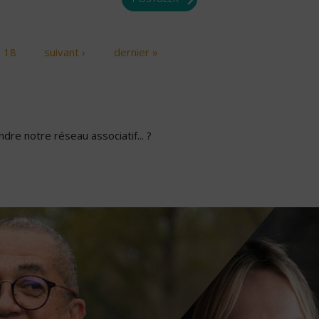
18
suivant ›
dernier »
dre notre réseau associatif... ?