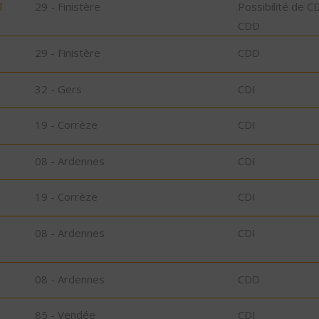
l
29 - Finistère
Possibilité de C
CDD
29 - Finistère
CDD
32 - Gers
CDI
19 - Corrèze
CDI
08 - Ardennes
CDI
19 - Corrèze
CDI
08 - Ardennes
CDI
08 - Ardennes
CDD
85 - Vendée
CDI