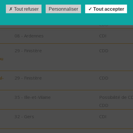
Tout refuser
Personnaliser
Tout accepter
29 - Finistère
Possibilité de C
CDD
08 - Ardennes
CDI
29 - Finistère
CDD
bu
l-
29 - Finistère
CDD
35 - Ille-et-Vilaine
Possibilité de C
CDD
32 - Gers
CDI