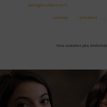
Mortagne s/Sèvre (H/F)
« premier
‹ précédent
…
Pages
Vous souhaitez plus d'informati