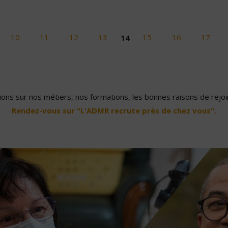
10
11
12
13
14
15
16
17
ons sur nos métiers, nos formations, les bonnes raisons de rejoin
Rendez-vous sur "L'ADMR recrute près de chez vous".