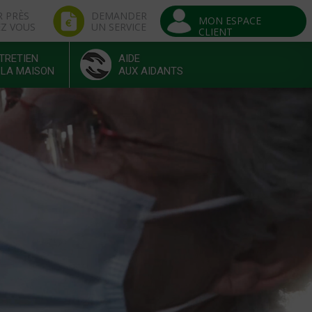
R PRÈS
DEMANDER
MON ESPACE
EZ VOUS
UN SERVICE
CLIENT
TRETIEN
AIDE
 LA MAISON
AUX AIDANTS