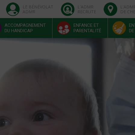
LE BÉNÉVOLAT
L'ADMR
L'ADM
ADMR
RECRUTE
DE CH
ACCOMPAGNEMENT
ENFANCE ET
EN
DU HANDICAP
PARENTALITÉ
DE