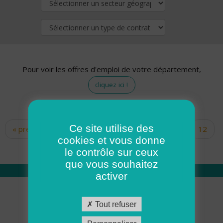
Pour voir les offres d'emploi de votre département,
cliquez ici !
Ce site utilise des
« premier
‹ précédent
…
10
11
12
Pages
cookies et vous donne
13
14
15
16
17
18
le contrôle sur ceux
que vous souhaitez
activer
Qui sommes nous
Tout refuser
Académie ADMR