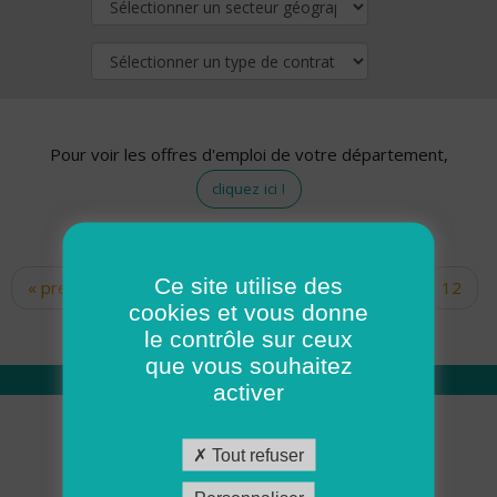
Pour voir les offres d'emploi de votre département,
cliquez ici !
Ce site utilise des
« premier
‹ précédent
…
10
11
12
Pages
cookies et vous donne
13
14
15
16
17
18
le contrôle sur ceux
que vous souhaitez
activer
Qui sommes nous
Tout refuser
Académie ADMR