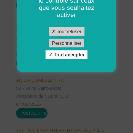
le contrôle sur ceux
POSTULER
que vous souhaitez
activer
TECHNICIEN D’INTERVENTION SOCIALE ET
FAMILIALE (H/F)
Tout refuser
24 - Dordogne
Personnaliser
Possibilité de CDI ou CDD
01/08/2026
Tout accepter
POSTULER
AIDE A DOMICILE (H/F)
93 - Seine-Saint-Denis
Possibilité de CDI ou CDD
01/08/2026
POSTULER
TECHNICIEN D’INTERVENTION SOCIALE ET