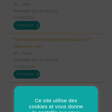
42 - Loire
Possibilité de CDI ou CDD
01/08/2026
POSTULER
TECHNICIEN D’INTERVENTION SOCIALE ET
FAMILIALE (H/F)
89 - Yonne
Possibilité de CDI ou CDD
01/08/2026
POSTULER
AIDE SOIGNANT (H/F)
76 - Seine-Maritime
Ce site utilise des
Possibilité de CDI ou CDD
cookies et vous donne
01/08/2026