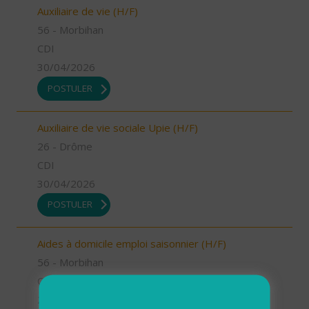
Auxiliaire de vie (H/F)
56 - Morbihan
CDI
30/04/2026
POSTULER
Auxiliaire de vie sociale Upie (H/F)
26 - Drôme
CDI
30/04/2026
POSTULER
Aides à domicile emploi saisonnier (H/F)
56 - Morbihan
CDD
29/04/2026