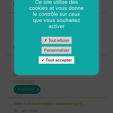
Ce site utilise des
POSTULER
cookies et vous donne
le contrôle sur ceux
Aides à domicile pour renfort été (H/F)
que vous souhaitez
56 - Morbihan
activer
CDD
29/04/2026
Tout refuser
POSTULER
Personnaliser
Tout accepter
Auxiliaires de vie ou Aides à domicile (H/F)
56 - Morbihan
CDI
29/04/2026
POSTULER
Aides à domicile emploi saisonnier (H/F)
56 - Morbihan