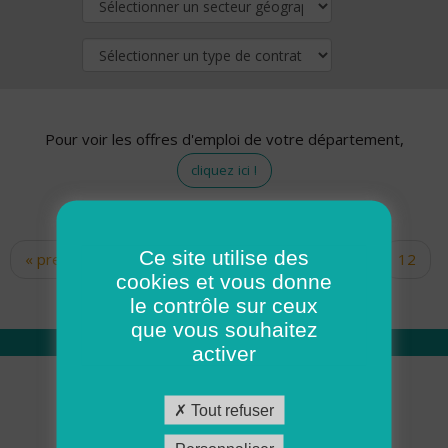
Pour voir les offres d'emploi de votre département,
cliquez ici !
Ce site utilise des
« premier
‹ précédent
…
10
11
12
Pages
cookies et vous donne
13
14
15
16
17
18
le contrôle sur ceux
que vous souhaitez
activer
Qui sommes nous
Tout refuser
Académie ADMR