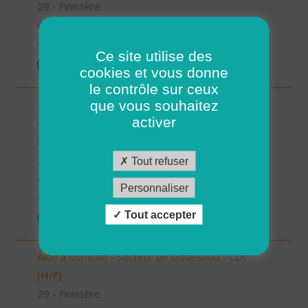
29 - Finistère
CDI
01/07/2025
Ce site utilise des
POSTULER
cookies et vous donne
le contrôle sur ceux
Auxiliaire de Vie Sociale/Accompagnant Educatif
que vous souhaitez
activer
et Social à domicile - Secteur de Plouzané - CDI
(H/F)
29 - Finistère
Tout refuser
CDI
Personnaliser
01/07/2025
Tout accepter
POSTULER
Aide à domicile - Secteur de Gouesnou - CDI
(H/F)
29 - Finistère