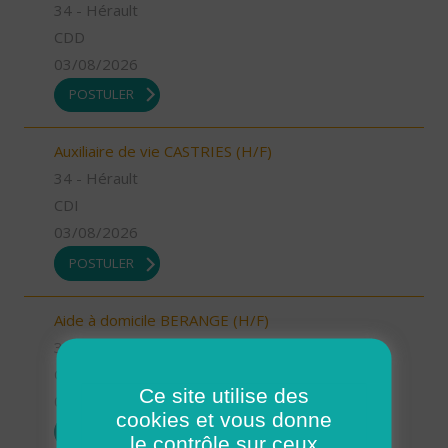
34 - Hérault
CDD
03/08/2026
POSTULER
Auxiliaire de vie CASTRIES (H/F)
34 - Hérault
CDI
03/08/2026
POSTULER
Aide à domicile BERANGE (H/F)
34 - Hérault
CDI
Ce site utilise des
03/08/2026
cookies et vous donne
POSTULER
le contrôle sur ceux