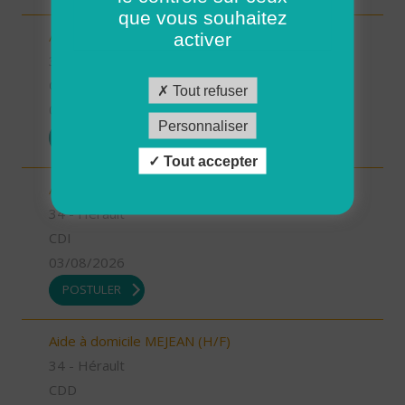
que vous souhaitez
Aide à domicile ANIANE (H/F)
activer
34 - Hérault
CDI
Tout refuser
03/08/2026
Personnaliser
POSTULER
Tout accepter
Auxiliaire de vie GIGNAC (H/F)
34 - Hérault
CDI
03/08/2026
POSTULER
Aide à domicile MEJEAN (H/F)
34 - Hérault
CDD