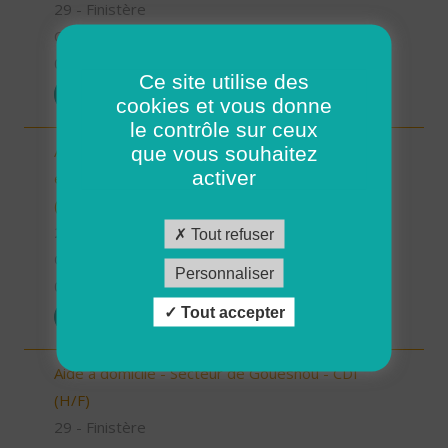
29 - Finistère
CDI
01/07/2025
Ce site utilise des
POSTULER
cookies et vous donne
le contrôle sur ceux
Auxiliaire de Vie Sociale/Accompagnant Educatif
que vous souhaitez
activer
et Social à domicile - Secteur de Plouzané - CDI
(H/F)
29 - Finistère
Tout refuser
CDI
Personnaliser
01/07/2025
Tout accepter
POSTULER
Aide à domicile - Secteur de Gouesnou - CDI
(H/F)
29 - Finistère