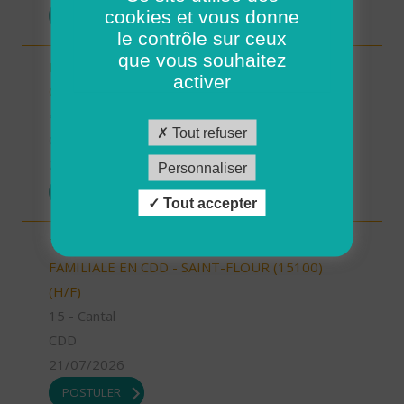
cookies et vous donne
POSTULER
le contrôle sur ceux
que vous souhaitez
Responsable de secteur sur Noyers sur Cher -
activer
CDD 2 mois Temps Plein (H/F)
41 - Loir-et-Cher
Tout refuser
CDD
23/07/2026
Personnaliser
POSTULER
Tout accepter
TECHNICIEN DE L'INTERVENTION SOCIALE ET
FAMILIALE EN CDD - SAINT-FLOUR (15100)
(H/F)
15 - Cantal
CDD
21/07/2026
POSTULER