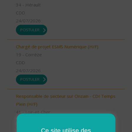
34 - Hérault
CDD
24/07/2026
POSTULER
Chargé de projet ESMS Numérique (H/F)
19 - Corrèze
CDD
24/07/2026
POSTULER
Responsable de secteur sur Onzain - CDI Temps
Plein (H/F)
41 - Loir-et-Cher
CDI
23/07/2026
Ce site utilise des