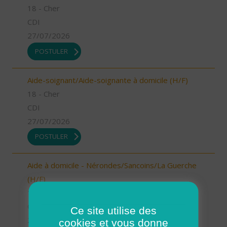
18 - Cher
CDI
27/07/2026
POSTULER
Aide-soignant/Aide-soignante à domicile (H/F)
18 - Cher
CDI
27/07/2026
POSTULER
Aide à domicile - Nérondes/Sancoins/La Guerche
(H/F)
18 - Cher
CDI
Ce site utilise des
27/07/2026
cookies et vous donne