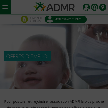
Aller au contenu principal
Panneau de gestion des cookies
DEMANDE
MON ESPACE CLIENT
DE DEVIS
OFFRES D'EMPLOI
Pour postuler et rejoindre l'association ADMR la plus proche
de chez vous, répondez à l'une de nos offres d'emploi ci-