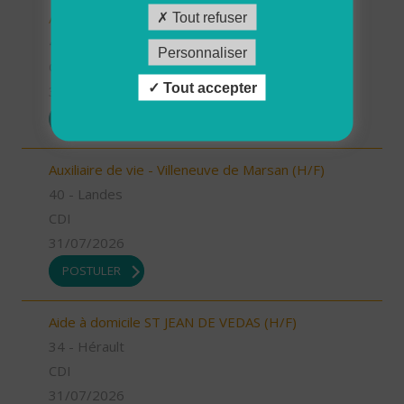
Auxiliaire de vie - Labouheyre (H/F)
Tout refuser
40 - Landes
Personnaliser
CDI
Tout accepter
31/07/2026
POSTULER
Auxiliaire de vie - Villeneuve de Marsan (H/F)
40 - Landes
CDI
31/07/2026
POSTULER
Aide à domicile ST JEAN DE VEDAS (H/F)
34 - Hérault
CDI
31/07/2026