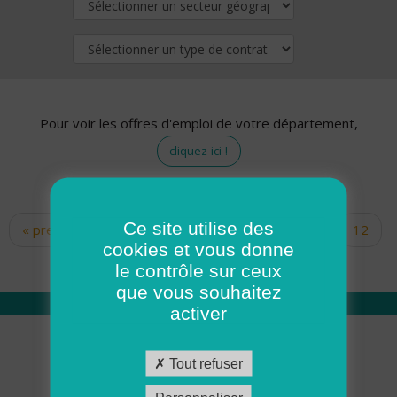
Pour voir les offres d'emploi de votre département,
cliquez ici !
Ce site utilise des
« premier
‹ précédent
…
10
11
12
Pages
cookies et vous donne
13
14
15
16
17
18
le contrôle sur ceux
que vous souhaitez
activer
Qui sommes nous
Tout refuser
Académie ADMR