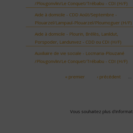
/Plougonvlin/Le Conquet/Trébabu - CDI (H/F)
Aide à domicile - CDD Août/Septembre -
Plouarzel/Lampaul-Plouarzel/Ploumoguer (H/F)
Aide à domicile - Plourin, Brélès, Lanildut,
Porspoder, Landunvez - CDD ou CDI (H/F)
Auxiliaire de vie sociale - Locmaria-Plouzané
/Plougonvlin/Le Conquet/Trébabu - CDI (H/F)
« premier
‹ précédent
…
Pages
Vous souhaitez plus d'informati