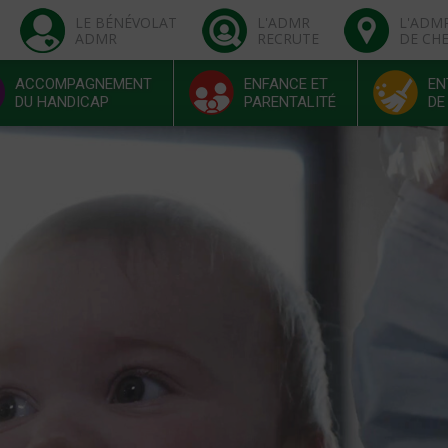
LE BÉNÉVOLAT
L'ADMR
L'ADM
ADMR
RECRUTE
DE CH
ACCOMPAGNEMENT
ENFANCE ET
EN
DU HANDICAP
PARENTALITÉ
DE