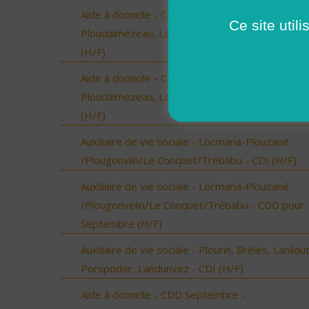
Aide à domicile - CDD Septembre -
Ce site util
Ploudalmézeau, Lampaul-Ploudalmézeau, St Pa
(H/F)
Aide à domicile - CDD Septembre -
Ploudalmézeau, Lampaul-Ploudalmézeau, St Pa
(H/F)
Auxiliaire de vie sociale - Locmaria-Plouzané
/Plougonvlin/Le Conquet/Trébabu - CDI (H/F)
Auxiliaire de vie sociale - Locmaria-Plouzané
/Plougonvelin/Le Conquet/Trébabu - CDD pour
Septembre (H/F)
Auxiliaire de vie sociale - Plourin, Brélès, Lanildut
Porspoder, Landunvez - CDI (H/F)
Aide à domicile - CDD Septembre -