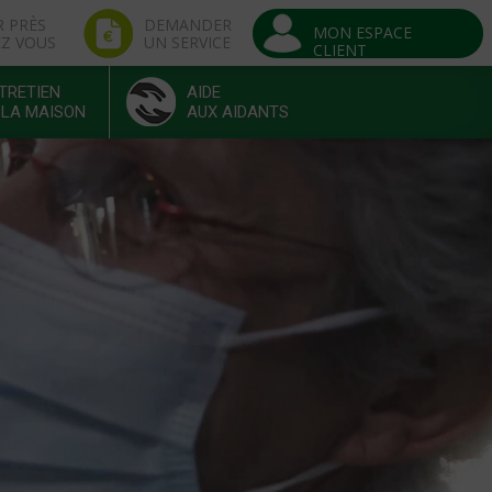
R PRÈS
DEMANDER
MON ESPACE
EZ VOUS
UN SERVICE
CLIENT
TRETIEN
AIDE
 LA MAISON
AUX AIDANTS