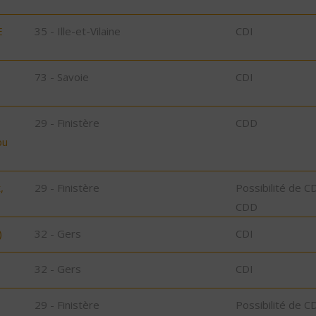
E
35 - Ille-et-Vilaine
CDI
73 - Savoie
CDI
29 - Finistère
CDD
bu
,
29 - Finistère
Possibilité de C
CDD
)
32 - Gers
CDI
32 - Gers
CDI
29 - Finistère
Possibilité de C