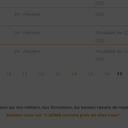
CDD
29 - Finistère
CDD
29 - Finistère
Possibilité de C
CDD
29 - Finistère
Possibilité de C
CDD
10
11
12
13
14
15
16
17
ons sur nos métiers, nos formations, les bonnes raisons de rejoin
Rendez-vous sur "L'ADMR recrute près de chez vous".