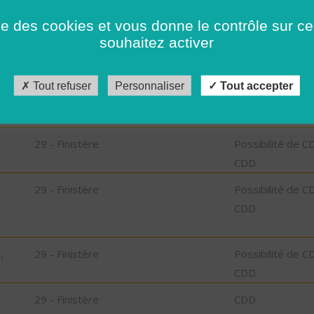
29 - Finistère
CDD
ise des cookies et vous donne le contrôle sur 
bu
souhaitez activer
29 - Finistère
CDD
Tout refuser
Personnaliser
Tout accepter
bu
29 - Finistère
Possibilité de C
CDD
29 - Finistère
Possibilité de C
CDD
,
29 - Finistère
Possibilité de C
CDD
29 - Finistère
CDD