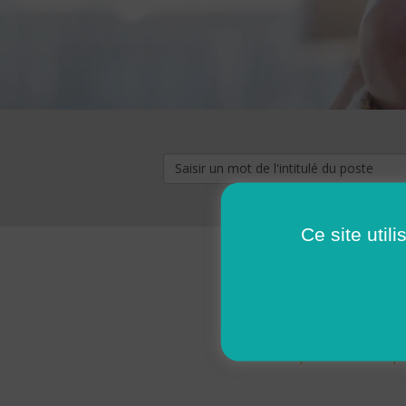
Ce site util
« premier
‹ p
Pages