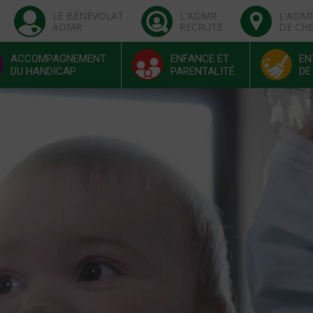
LE BÉNÉVOLAT
L'ADMR
L'ADM
ADMR
RECRUTE
DE CH
ACCOMPAGNEMENT
ENFANCE ET
EN
DU HANDICAP
PARENTALITÉ
DE