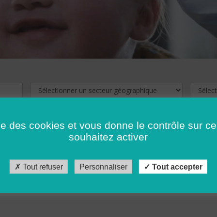
ise des cookies et vous donne le contrôle sur 
souhaitez activer
cliquez ici !
Pour voir les offres d'emploi de votre département,
Tout refuser
Personnaliser
Tout accepter
récédent
…
10
11
12
13
14
15