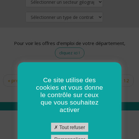
Pour voir les offres d'emploi de votre département,
cliquez ici !
Ce site utilise des
« premier
‹ précédent
…
10
11
12
Pages
cookies et vous donne
13
14
15
16
17
18
le contrôle sur ceux
que vous souhaitez
activer
Qui sommes nous
Tout refuser
Académie ADMR