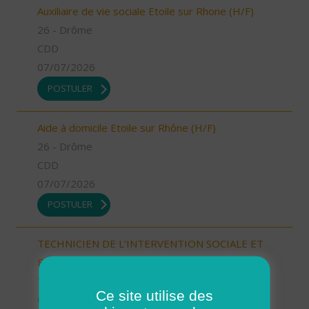
Auxiliaire de vie sociale Etoile sur Rhone (H/F)
26 - Drôme
CDD
07/07/2026
POSTULER
Aide à domicile Etoile sur Rhône (H/F)
26 - Drôme
CDD
07/07/2026
POSTULER
TECHNICIEN DE L'INTERVENTION SOCIALE ET
FAMILIALE - AURILLAC (15000) (H/F)
15 - Cantal
Ce site utilise des
CDI