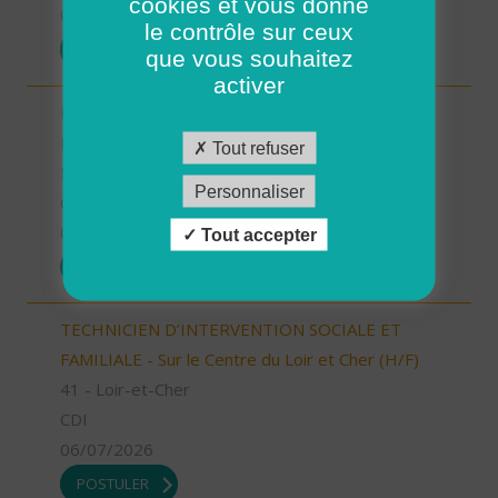
cookies et vous donne
07/07/2026
le contrôle sur ceux
POSTULER
que vous souhaitez
activer
Responsable Secteur/ Accompagnant de
Proximité (H/F)
Tout refuser
58 - Nièvre
Personnaliser
CDI
06/07/2026
Tout accepter
POSTULER
TECHNICIEN D’INTERVENTION SOCIALE ET
FAMILIALE - Sur le Centre du Loir et Cher (H/F)
41 - Loir-et-Cher
CDI
06/07/2026
POSTULER