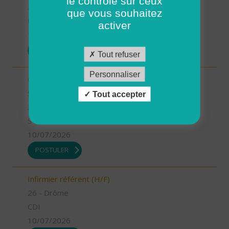
le contrôle sur ceux
26 - Drôme
que vous souhaitez
CDD
activer
13/07/2026
POSTULER
Tout refuser
Personnaliser
Chargé.e de mission Qualité et développement -
Stage (H/F)
Tout accepter
35 - Ille-et-Vilaine
STAGE
10/07/2026
POSTULER
Infirmier référent (H/F)
26 - Drôme
CDI
10/07/2026