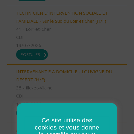
TECHNICIEN D’INTERVENTION SOCIALE ET
FAMILIALE - Sur le Sud du Loir et Cher (H/F)
41 - Loir-et-Cher
CDI
13/07/2026
POSTULER
INTERVENANT.E A DOMICILE - LOUVIGNE DU
DESERT (H/F)
35 - Ille-et-Vilaine
CDI
13/07/2026
POSTULER
Ce site utilise des
cookies et vous donne
Aide à domicile Cléon d'Andran (H/F)