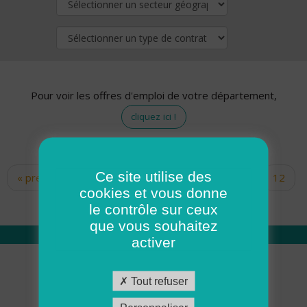
Pour voir les offres d'emploi de votre département,
cliquez ici !
Ce site utilise des
« premier
‹ précédent
…
10
11
12
Pages
cookies et vous donne
13
14
15
16
17
18
le contrôle sur ceux
que vous souhaitez
activer
Qui sommes nous
Tout refuser
Académie ADMR