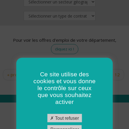
Pour voir les offres d'emploi de votre département,
cliquez ici !
Ce site utilise des
« premier
‹ précédent
…
10
11
12
Pages
cookies et vous donne
13
14
15
16
17
18
le contrôle sur ceux
que vous souhaitez
activer
Qui sommes nous
Tout refuser
Académie ADMR