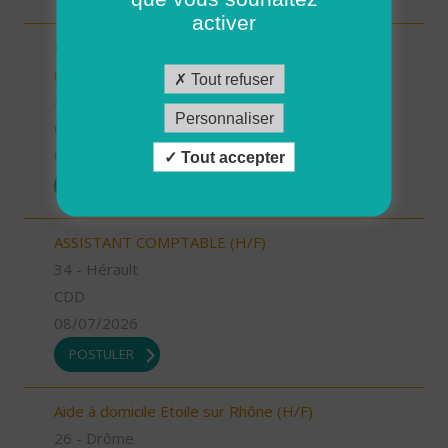
activer
INTERVENANT.E A DOMICILE - VAL D'ANAST
(H/F)
Tout refuser
35 - Ille-et-Vilaine
Personnaliser
CDI
09/07/2026
Tout accepter
POSTULER
ASSISTANT COMPTABLE (H/F)
34 - Hérault
CDD
08/07/2026
POSTULER
Aide à domicile Etoile sur Rhône (H/F)
26 - Drôme