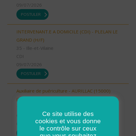
09/07/2026
POSTULER
INTERVENANT.E A DOMICILE (CDI) - PLELAN LE
GRAND (H/F)
35 - Ille-et-Vilaine
CDI
09/07/2026
POSTULER
Auxiliaire de puériculture - AURILLAC (15000)
(H/F)
15 - Cantal
Ce site utilise des
CDI
cookies et vous donne
09/07/2026
le contrôle sur ceux
POSTULER
que vous souhaitez