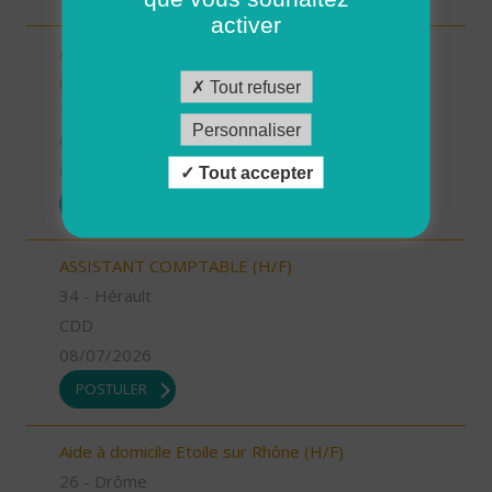
activer
Auxiliaire de puériculture - AURILLAC (15000)
(H/F)
Tout refuser
15 - Cantal
Personnaliser
CDI
09/07/2026
Tout accepter
POSTULER
ASSISTANT COMPTABLE (H/F)
34 - Hérault
CDD
08/07/2026
POSTULER
Aide à domicile Etoile sur Rhône (H/F)
26 - Drôme