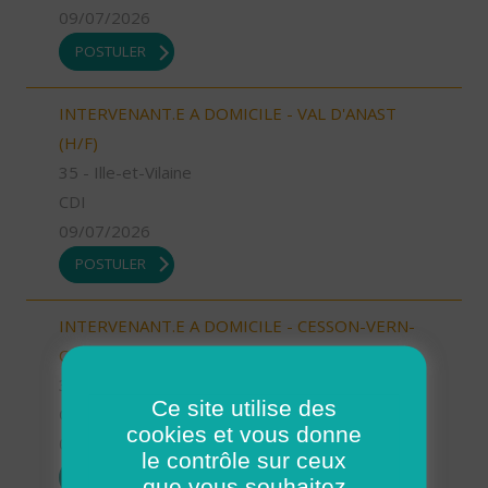
09/07/2026
POSTULER
INTERVENANT.E A DOMICILE - VAL D'ANAST
(H/F)
35 - Ille-et-Vilaine
CDI
09/07/2026
POSTULER
INTERVENANT.E A DOMICILE - CESSON-VERN-
CHANTEPIE (H/F)
35 - Ille-et-Vilaine
Ce site utilise des
CDI
cookies et vous donne
09/07/2026
le contrôle sur ceux
POSTULER
que vous souhaitez