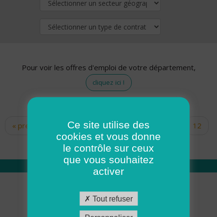
Pour voir les offres d'emploi de votre département,
cliquez ici !
Ce site utilise des
« premier
‹ précédent
…
10
11
12
Pages
cookies et vous donne
13
14
15
16
17
18
le contrôle sur ceux
que vous souhaitez
activer
Qui sommes nous
Tout refuser
Académie ADMR