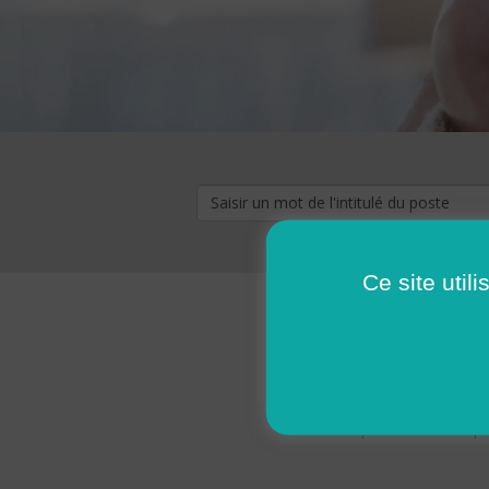
Ce site util
« premier
‹ p
Pages