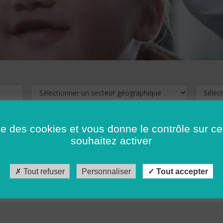
ise des cookies et vous donne le contrôle sur 
souhaitez activer
cliquez ici !
Pour voir les offres d'emploi de votre département,
Tout refuser
Personnaliser
Tout accepter
récédent
…
10
11
12
13
14
15