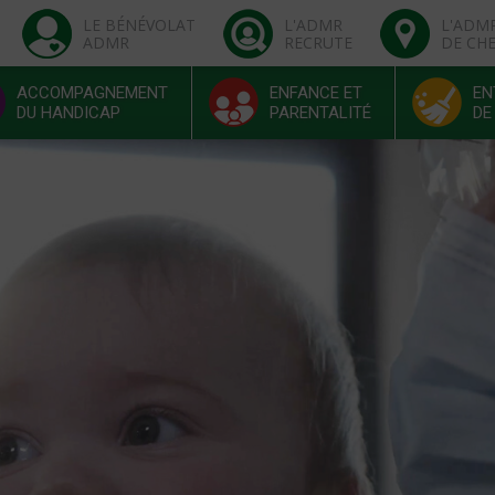
LE BÉNÉVOLAT
L'ADMR
L'ADM
ADMR
RECRUTE
DE CH
ACCOMPAGNEMENT
ENFANCE ET
EN
DU HANDICAP
PARENTALITÉ
DE