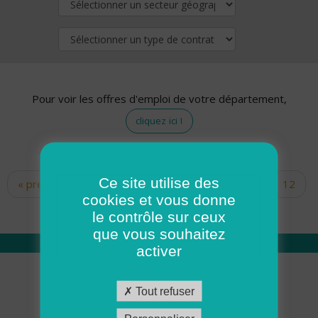
Pour voir les offres d'emploi de votre département,
cliquez ici !
Ce site utilise des
« premier
‹ précédent
…
10
11
12
Pages
cookies et vous donne
13
14
15
16
17
18
le contrôle sur ceux
que vous souhaitez
activer
Qui sommes nous
Tout refuser
Académie ADMR