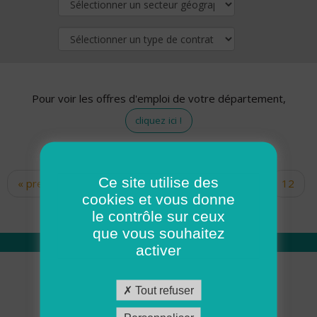
Pour voir les offres d'emploi de votre département,
cliquez ici !
Ce site utilise des
« premier
‹ précédent
…
10
11
12
Pages
cookies et vous donne
13
14
15
16
17
18
le contrôle sur ceux
que vous souhaitez
activer
Qui sommes nous
Tout refuser
Académie ADMR