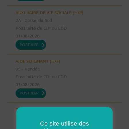
AUXILIAIRE DE VIE SOCIALE (H/F)
2A - Corse-du-Sud
Possibilité de CDI ou CDD
01/08/2026
POSTULER
AIDE SOIGNANT (H/F)
85 - Vendée
Possibilité de CDI ou CDD
01/08/2026
POSTULER
TECHNICIEN D’INTERVENTION SOCIALE ET
FAMILIALE (H/F)
Ce site utilise des
36 - Indre