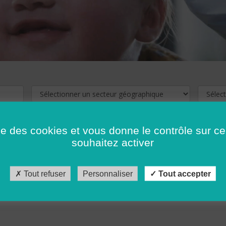
ise des cookies et vous donne le contrôle sur 
souhaitez activer
cliquez ici !
Pour voir les offres d'emploi de votre département,
Tout refuser
Personnaliser
Tout accepter
récédent
…
10
11
12
13
14
15