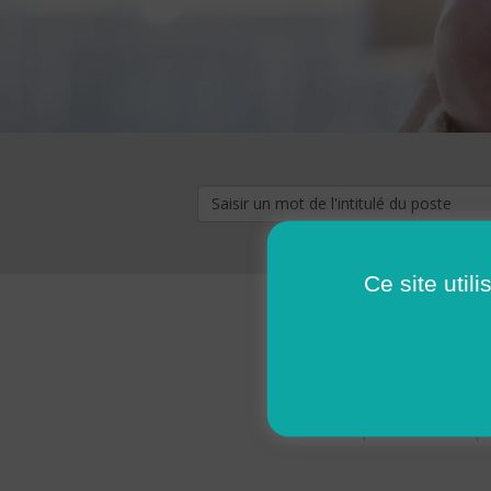
Ce site util
« premier
‹ p
Pages