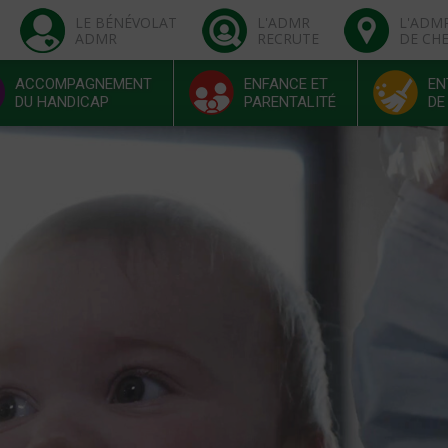
LE BÉNÉVOLAT
L'ADMR
L'ADM
ADMR
RECRUTE
DE CH
ACCOMPAGNEMENT
ENFANCE ET
EN
DU HANDICAP
PARENTALITÉ
DE