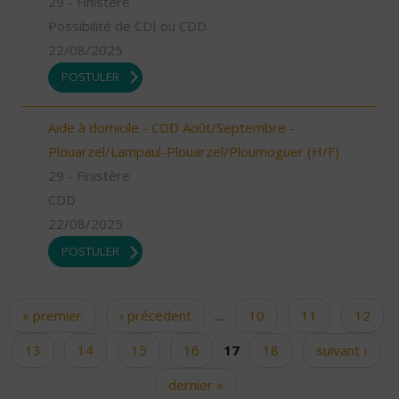
29 - Finistère
Possibilité de CDI ou CDD
22/08/2025
POSTULER
Aide à domicile - CDD Août/Septembre -
Plouarzel/Lampaul-Plouarzel/Ploumoguer (H/F)
29 - Finistère
CDD
22/08/2025
POSTULER
« premier
‹ précédent
…
10
11
12
Pages
13
14
15
16
17
18
suivant ›
dernier »