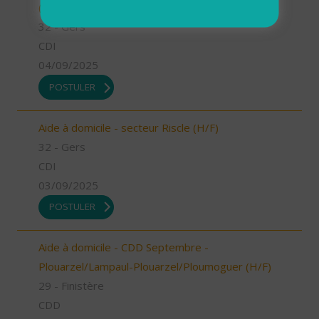
(H/F)
32 - Gers
CDI
04/09/2025
POSTULER
Aide à domicile - secteur Riscle (H/F)
32 - Gers
CDI
03/09/2025
POSTULER
Aide à domicile - CDD Septembre -
Plouarzel/Lampaul-Plouarzel/Ploumoguer (H/F)
29 - Finistère
CDD