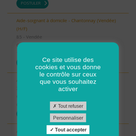
POSTULER
Aide-soignant à domicile - Chantonnay (Vendée)
(H/F)
85 - Vendée
CDI
10/09/2025
Ce site utilise des
POSTULER
cookies et vous donne
le contrôle sur ceux
Aide à domicile - secteur Beaumarchès (H/F)
que vous souhaitez
32 - Gers
activer
CDI
08/09/2025
Tout refuser
POSTULER
Personnaliser
Tout accepter
Auxiliaire de vie sociale - secteur L'Isle Jourdain