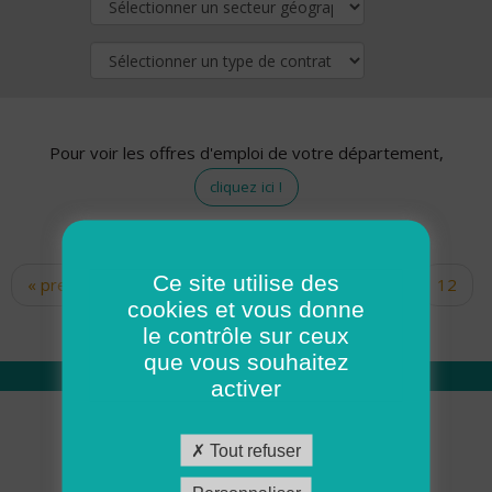
Pour voir les offres d'emploi de votre département,
cliquez ici !
Ce site utilise des
« premier
‹ précédent
…
10
11
12
Pages
cookies et vous donne
13
14
15
16
17
18
le contrôle sur ceux
que vous souhaitez
activer
Qui sommes nous
Tout refuser
Académie ADMR