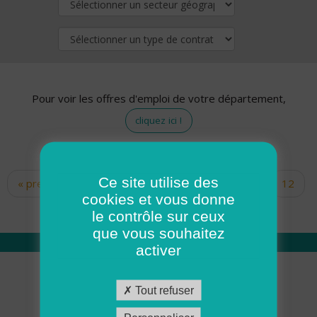
Pour voir les offres d'emploi de votre département,
cliquez ici !
Ce site utilise des
« premier
‹ précédent
…
10
11
12
Pages
cookies et vous donne
13
14
15
16
17
18
le contrôle sur ceux
que vous souhaitez
activer
Qui sommes nous
Tout refuser
Académie ADMR