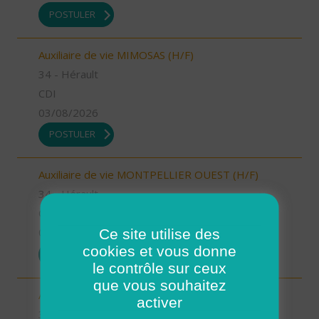
POSTULER
Auxiliaire de vie MIMOSAS (H/F)
34 - Hérault
CDI
03/08/2026
POSTULER
Auxiliaire de vie MONTPELLIER OUEST (H/F)
34 - Hérault
CDI
Ce site utilise des
03/08/2026
cookies et vous donne
POSTULER
le contrôle sur ceux
que vous souhaitez
Auxiliaire de vie JUVIGNAC (H/F)
activer
34 - Hérault