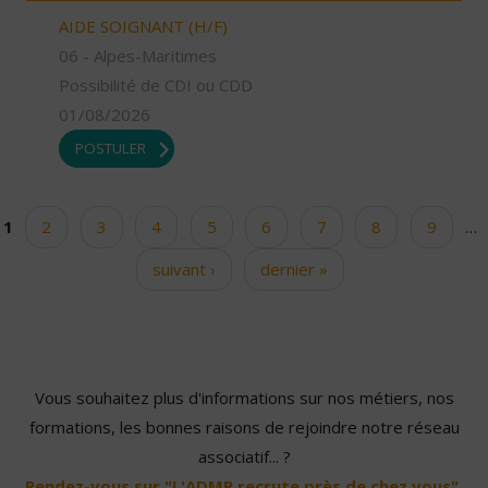
AIDE SOIGNANT (H/F)
06 - Alpes-Maritimes
Possibilité de CDI ou CDD
01/08/2026
POSTULER
1
2
3
4
5
6
7
8
9
…
Pages
suivant ›
dernier »
Vous souhaitez plus d'informations sur nos métiers, nos
formations, les bonnes raisons de rejoindre notre réseau
associatif... ?
Rendez-vous sur "L'ADMR recrute près de chez vous".