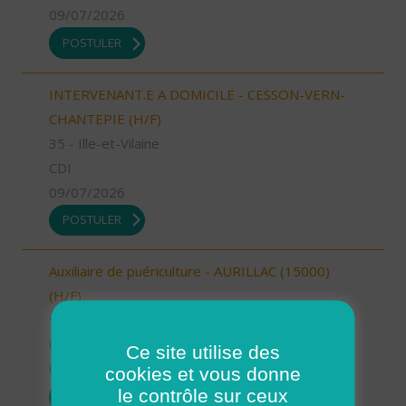
09/07/2026
POSTULER
INTERVENANT.E A DOMICILE - CESSON-VERN-
CHANTEPIE (H/F)
35 - Ille-et-Vilaine
CDI
09/07/2026
POSTULER
Auxiliaire de puériculture - AURILLAC (15000)
(H/F)
15 - Cantal
CDI
Ce site utilise des
09/07/2026
cookies et vous donne
le contrôle sur ceux
POSTULER