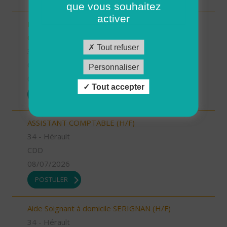
que vous souhaitez
activer
INTERVENANT.E A DOMICILE (CDI) - PLELAN LE
GRAND (H/F)
Tout refuser
35 - Ille-et-Vilaine
CDI
Personnaliser
09/07/2026
Tout accepter
POSTULER
ASSISTANT COMPTABLE (H/F)
34 - Hérault
CDD
08/07/2026
POSTULER
Aide Soignant à domicile SERIGNAN (H/F)
34 - Hérault